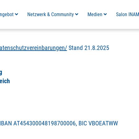
ngebot
Netzwerk & Community
Medien
Salon INA
datenschutzvereinbarungen/
Stand 21.8.2025
g
eich
, IBAN AT454300048198700006, BIC VBOEATWW