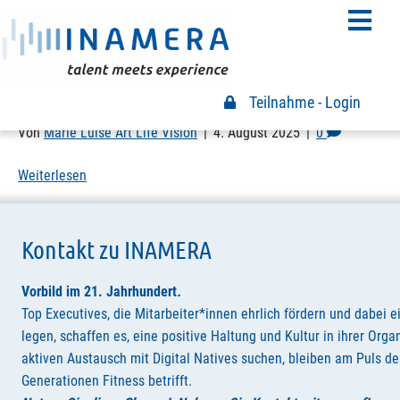
Archiv für August 2025
Inamera as Speaker – Marketing X – 2025
Teilnahme - Login
Teilnahme Login
Von
Marie Luise Art Life Vision
|
4. August 2025
|
0
Weiterlesen
Kontakt zu INAMERA
Vorbild im 21. Jahrhundert
.
Top Executives, die Mitarbeiter*innen ehrlich fördern und dabei e
legen, schaffen es, eine positive Haltung und Kultur in ihrer Orga
aktiven Austausch mit Digital Natives suchen, bleiben am Puls der
Generationen Fitness betrifft.