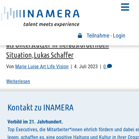
Archiv für Juli 2023
INAMERA I WU EA Cross Mentoring Mentor
Teilnahme - Login
Teilnahme Login
als Unterstützer in herausfordernden
Situation,Lukas Schaffer
Von
Marie Luise Art Life Vision
|
4. Juli 2023
|
0
Weiterlesen
Kontakt zu INAMERA
Vorbild im 21. Jahrhundert
.
Top Executives, die Mitarbeiter*innen ehrlich fördern und dabei e
legen, schaffen es, eine positive Haltung und Kultur in ihrer Orga